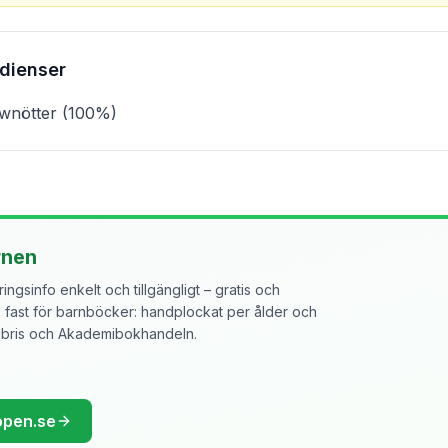
edienser
wnötter (100%)
rnen
ngsinfo enkelt och tillgängligt – gratis och
ast för barnböcker: handplockat per ålder och
libris och Akademibokhandeln.
ppen.se