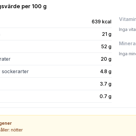
gsvärde per
100 g
Vitami
639
kcal
Inga vit
n
21
g
Minera
52
g
Inga min
rater
20
g
v sockerarter
4.8
g
3.7
g
0.7
g
rgener
åller: nötter