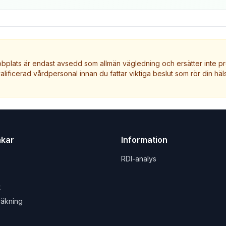
plats är endast avsedd som allmän vägledning och ersätter inte pr
valificerad vårdpersonal innan du fattar viktiga beslut som rör din häls
nkar
Information
RDI-analys
t
räkning