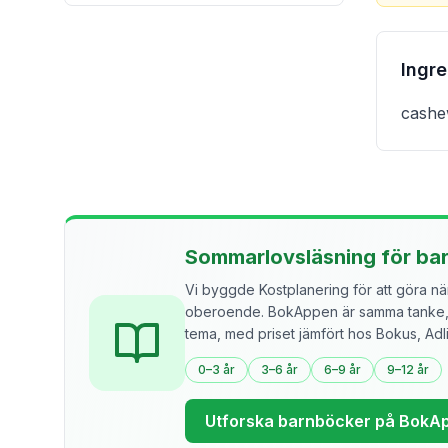
Ingr
cashe
Sommarlovsläsning för ba
Vi byggde Kostplanering för att göra näri
oberoende. BokAppen är samma tanke, f
tema, med priset jämfört hos Bokus, Ad
0–3 år
3–6 år
6–9 år
9–12 år
Utforska barnböcker på BokA