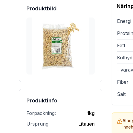
Närin
Produktbild
Energi
Protei
Fett
Kolhyd
- vara
Fiber
Salt
Produktinfo
Förpackning:
1kg
Alle
Ursprung:
Litauen
Inneh