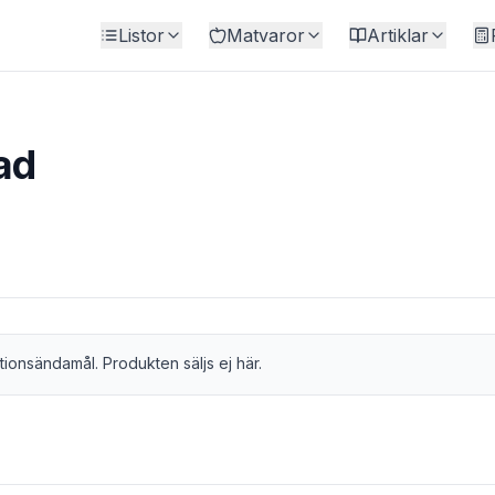
Listor
Matvaror
Artiklar
ad
tionsändamål. Produkten säljs ej här.