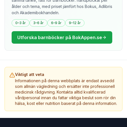
samma tanke, fast för barnböcker: handplockat per
ålder och tema, med priset jämfört hos Bokus, Adlibris
och Akademibokhandeln.
0–3 år
3–6 år
6–9 år
9–12 år
Utforska barnböcker på BokAppen.se
Viktigt att veta
Informationen på denna webbplats är endast avsedd
som allmän vägledning och ersätter inte professionell
medicinsk rådgivning. Kontakta alltid kvalificerad
vårdpersonal innan du fattar viktiga beslut som rör din
hälsa, kost eller nutrition baserat på denna information.