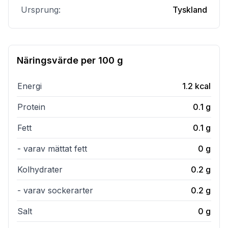
Ursprung:
Tyskland
Näringsvärde per
100 g
Energi
1.2
kcal
Protein
0.1
g
Fett
0.1
g
- varav mättat fett
0
g
Kolhydrater
0.2
g
- varav sockerarter
0.2
g
Salt
0
g