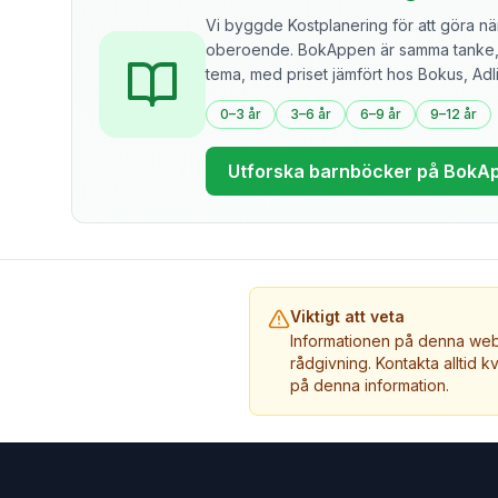
Vi byggde Kostplanering för att göra näri
oberoende. BokAppen är samma tanke, f
tema, med priset jämfört hos Bokus, Ad
0–3 år
3–6 år
6–9 år
9–12 år
Utforska barnböcker på BokA
Viktigt att veta
Informationen på denna webb
rådgivning. Kontakta alltid k
på denna information.