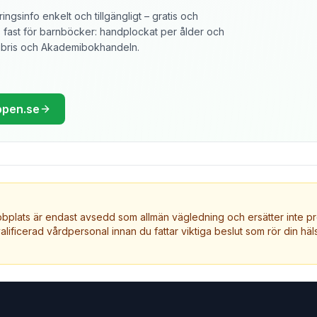
ngsinfo enkelt och tillgängligt – gratis och
ast för barnböcker: handplockat per ålder och
libris och Akademibokhandeln.
ppen.se
plats är endast avsedd som allmän vägledning och ersätter inte pr
valificerad vårdpersonal innan du fattar viktiga beslut som rör din häls