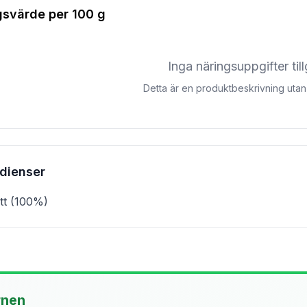
gsvärde per
100 g
Inga näringsuppgifter til
Detta är en produktbeskrivning utan 
edienser
tt (100%)
rnen