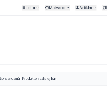
Listor
Matvaror
Artiklar
tionsändamål. Produkten säljs ej här.